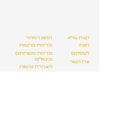
קצת עלינו
תקנון האתר
חנות
מדיניות פרטיות
לעסקים
מדיניות משלוחים
וביטולים
צרו קשר
הצהרת נגישות
טלק תלפיות:
סירקין 21, שוק תלפיות, חיפה
א'-ה': 08:00-19:00
שישי: 08:00-16:00
שבת: 10:00-16:00
טלק טיקוטין:
מוזיאון טיקוטין לאמנות יפנית,