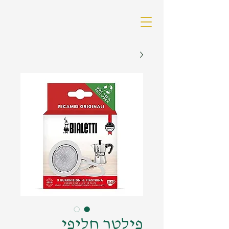
פילטר חליפי