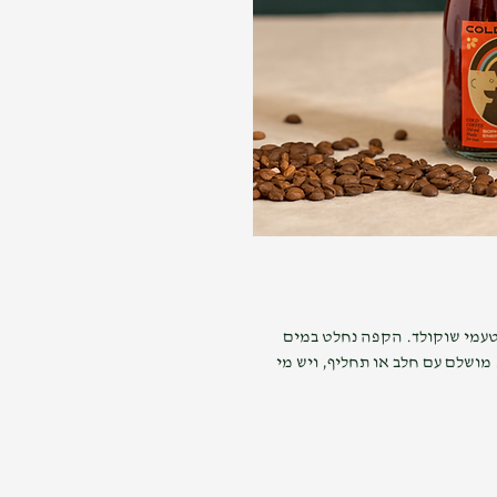
טעמי שוקולד. הקפה נחלט במים
ות ונשמר בקירור עד 4 שבועות. מושלם עם חלב או תחליף, ויש מי