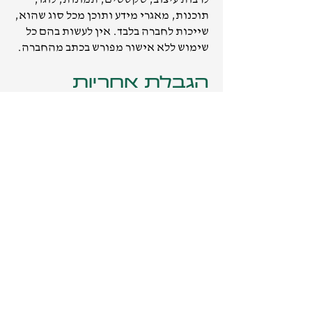
תוכנות, מאגרי מידע ותוכן מכל סוג שהוא,
שייכות לחברה בלבד. אין לעשות בהם כל
שימוש ללא אישור מפורש בכתב מהחברה.
הגבלת אחריות
החברה פועלת לספק שירות ומוצרים
איכותיים, אך לא תישא בכל אחריות לנזק
ישיר או עקיף שעלול להיגרם עקב שימוש
באתר או במוצרים. אחריות מלאה
לשימוש במוצרים חלה על המשתמש בלבד.
תנאים נוספים
החברה שומרת לעצמה את הזכות לשנות
את התקנון מעת לעת, בהתאם לשיקול
דעתה הבלעדי. המחירים כוללים מע"מ
כחוק, אלא אם צוין אחרת. התמונות
באתר הן להמחשה בלבד וייתכנו הבדלים
בין המוצר המוצג לבין המוצר בפועל.