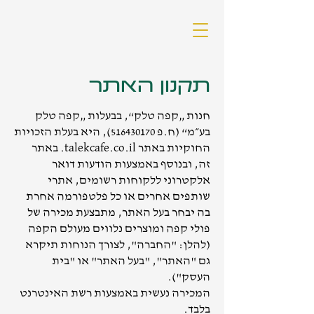
תקנון האתר
חנות „קפה טלק“, בבעלות „קפה טלק
בע״מ“ (ח.פ
516430170)
, היא בעלת הזכויות
החוקיות באתר talekcafe.co.il. באתר
זה, ובנוסף באמצעות הודעות דואר
אלקטרוני ללקוחות רשומים, אתרי
שותפים אחרים או כל פלטפורמה אחרת
בה יבחר בעל האתר, מתבצעת מכירה של
פולי קפה ומוצרים נלווים מעולם הקפה
(להלן: "החברה", לצורך הנוחות תיקרא
גם "האתר", "בעל האתר" או "בית
העסק").
המכירה נעשית באמצעות רשת האינטרנט
בלבד.