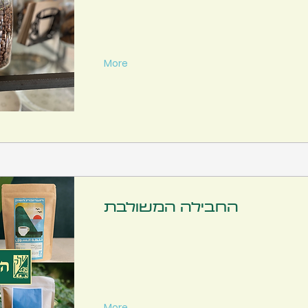
More
החבילה המשולבת
More