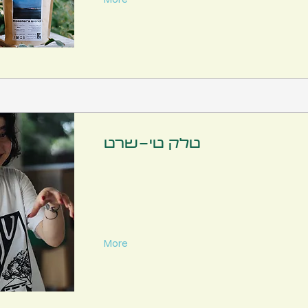
טלק טי-שרט
More