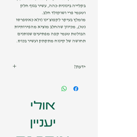
בקלייה בינונית-כהה, עשיר בגוף חלק
וטעמי פרי ושוקולד חלב.
מומלץ בעיקר לקפוצ׳ינו (ולא כאספרסו
נטו), מכיוון שהחלב מוציא מהפירותיות
הבולטת טעמי קפה מפתיעים שנותנים
תחושה של קינוח מתקתק ועשיר בכוס.
ידעת?
קפה מגיע לשיאו לאחר 7-10 ימים
מתאריך הקליה. כדי להנות ממלוא
הטעמים אנחנו ממליצים להמתין
בסבלנות 😊
אולי
יעניין